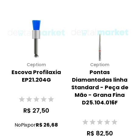
Ceptiom
Ceptiom
Escova Profilaxia
Pontas
EP21.204G
Diamantadas linha
Standard - Peça de
Mão - Grana Fina
D25.104.016F
R$ 27,50
No
Pix
por
R$ 26,68
R$ 82,50