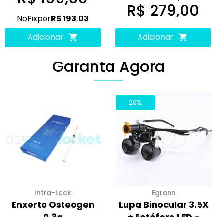
R$ 279,00
No
Pix
por
R$ 193,03
Adicionar
Adicionar
Garanta Agora
26%
Intra-Lock
Egrenn
Enxerto Osteogen
Lupa Binocular 3.5X
0,3g
+ Fotóforo LED -