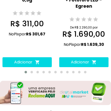
Egreen
R$ 311,00
De R$ 2.290,00 por
R$ 1.690,00
No
Pix
por
R$ 301,67
No
Pix
por
R$ 1.639,30
Adicionar
Adicionar