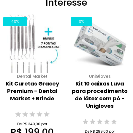
Interesse
43%
3%
Dental Market
UniGloves
Kit Curetas Gracey
Kit 10 caixas Luva
Premium - Dental
para procedimento
Market + Brinde
de látex com pó -
Unigloves
De R$ 349,00 por
R$ 199,00
De R$ 289,00 por