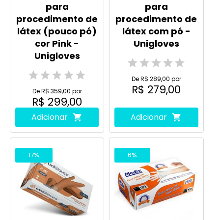
Kit 10 caixas Luva
Kit 10 caixas Luva
para
para
procedimento de
procedimento de
látex (pouco pó)
látex com pó -
cor Pink -
Unigloves
Unigloves
De R$ 289,00 por
R$ 279,00
De R$ 359,00 por
R$ 299,00
Adicionar
Adicionar
17%
6%