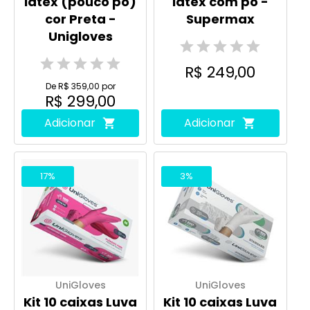
látex (pouco pó)
látex com pó -
cor Preta -
Supermax
Unigloves
R$ 249,00
De R$ 359,00 por
R$ 299,00
Adicionar
Adicionar
17%
3%
UniGloves
UniGloves