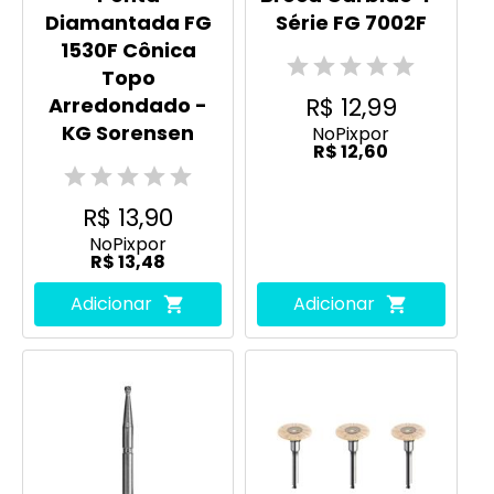
Diamantada FG
Série FG 7002F
1530F Cônica
Topo
R$ 12,99
Arredondado -
KG Sorensen
No
Pix
por
R$ 12,60
R$ 13,90
No
Pix
por
R$ 13,48
Adicionar
Adicionar