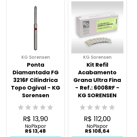
KG Sorensen
KG Sorensen
Ponta
Kit Refil
Diamantada FG
Acabamento
3216F Cilíndrica
Grana Ultra Fina
Topo Ogival - KG
- Ref.: 6008RF -
Sorensen
KG SORENSEN
R$ 13,90
R$ 112,00
No
Pix
por
No
Pix
por
R$ 13,48
R$ 108,64