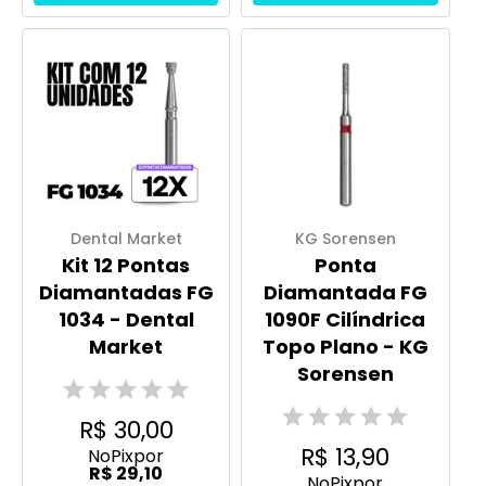
Dental Market
KG Sorensen
Kit 12 Pontas
Ponta
Diamantadas FG
Diamantada FG
1034 - Dental
1090F Cilíndrica
Market
Topo Plano - KG
Sorensen
R$ 30,00
R$ 13,90
No
Pix
por
R$ 29,10
No
Pix
por