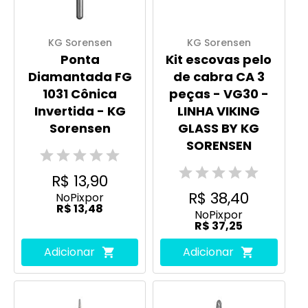
KG Sorensen
KG Sorensen
Ponta
Kit escovas pelo
Diamantada FG
de cabra CA 3
1031 Cônica
peças - VG30 -
Invertida - KG
LINHA VIKING
Sorensen
GLASS BY KG
SORENSEN
R$ 13,90
R$ 38,40
No
Pix
por
R$ 13,48
No
Pix
por
R$ 37,25
Adicionar
Adicionar