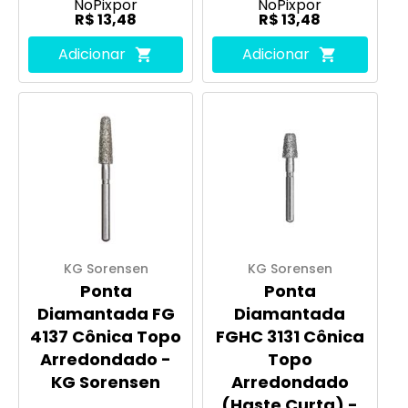
No
Pix
por
No
Pix
por
R$ 13,48
R$ 13,48
Adicionar
Adicionar
KG Sorensen
KG Sorensen
Ponta
Ponta
Diamantada FG
Diamantada
4137 Cônica Topo
FGHC 3131 Cônica
Arredondado -
Topo
KG Sorensen
Arredondado
(Haste Curta) -