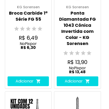
KG Sorensen
KG Sorensen
Broca Carbide 1ª
Ponta
Série FG 55
Diamantada FG
1043 Cônica
Invertida com
R$ 6,49
Colar - KG
Sorensen
No
Pix
por
R$ 6,30
R$ 13,90
No
Pix
por
R$ 13,48
Adicionar
Adicionar