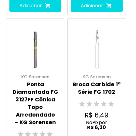
Adicionar
Adicionar
KG Sorensen
KG Sorensen
Ponta
Broca Carbide 1ª
Diamantada FG
Série FG 1702
3127FF Cônica
Topo
R$ 6,49
Arredondado
- KG Sorensen
No
Pix
por
R$ 6,30