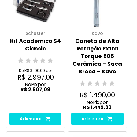
Schuster
Kavo
Kit Acadêmico S4
Caneta de Alta
Classic
Rotação Extra
Torque 505
Cerâmica - Saca
Broca - Kavo
De R$ 3.100,00 por
R$ 2.997,00
No
Pix
por
R$ 2.907,09
R$ 1.490,00
No
Pix
por
R$ 1.445,30
Adicionar
Adicionar