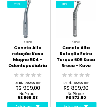
23%
18%
Kavo
Kavo
Caneta Alta
Caneta Alta
rotação Kavo
Rotação Extra
Magno 504 -
Torque 605 Saca
Odontopediatria
Broca - Kavo
De R$ 1.299,00 por
De R$ 1.100,00 por
R$ 999,00
R$ 899,90
No
Pix
por
No
Pix
por
R$ 969,03
R$ 872,90
Adicionar
Adicionar