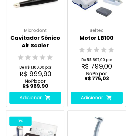
Microdont
Beltec
Cavitador Sônico
Motor LB100
Air Scaler
De R$ 897,00 por
R$ 799,00
De R$ 1.100,00 por
R$ 999,90
No
Pix
por
R$ 775,03
No
Pix
por
R$ 969,90
Adicionar
Adicionar
3%