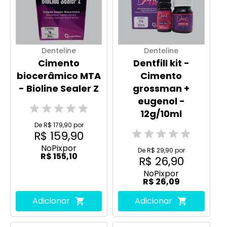
Denteline
Denteline
Cimento
Dentfill kit -
biocerâmico MTA
Cimento
- Bioline Sealer Z
grossman +
eugenol -
12g/10ml
De R$ 179,90 por
R$ 159,90
No
Pix
por
De R$ 29,90 por
R$ 155,10
R$ 26,90
No
Pix
por
R$ 26,09
Adicionar
Adicionar