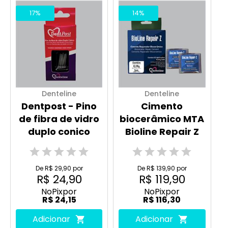
17%
14%
Denteline
Denteline
Dentpost - Pino
Cimento
de fibra de vidro
biocerâmico MTA
duplo conico
Bioline Repair Z
De R$ 29,90 por
De R$ 139,90 por
R$ 24,90
R$ 119,90
No
Pix
por
No
Pix
por
R$ 24,15
R$ 116,30
Adicionar
Adicionar