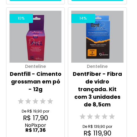
10%
14%
Denteline
Denteline
Dentfill - Cimento
DentFiber - Fibra
grossman em pó
de vidro
- 12g
trançada. Kit
com 3 unidades
de 8,5cm
De R$ 19,90 por
R$ 17,90
No
Pix
por
De R$ 139,90 por
R$ 17,36
R$ 119,90