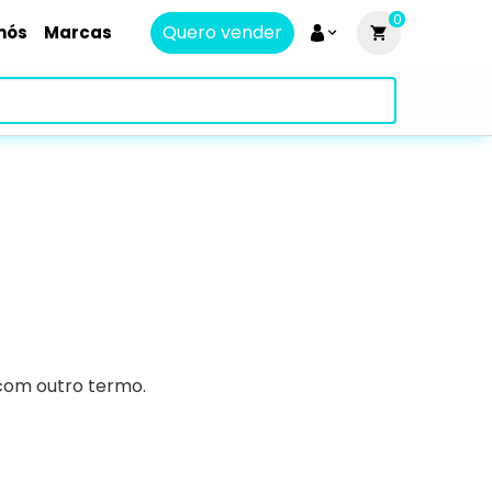
0
Quero vender
nós
Marcas
 com outro termo.