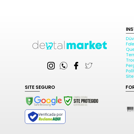
IN
Dúv
Fal
Qu
Ter
Tro
Per
Pol
Sit
SITE SEGURO
FO
Verificada por