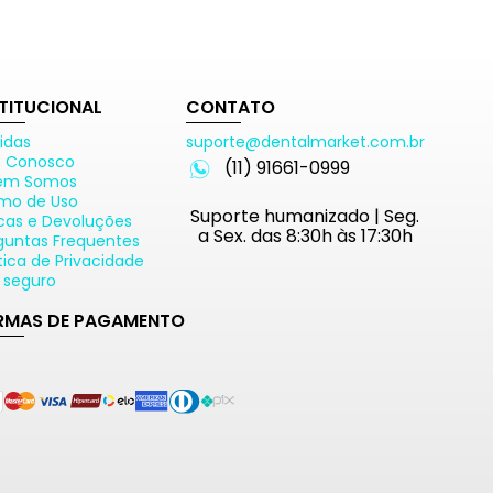
STITUCIONAL
CONTATO
idas
suporte@dentalmarket.com.br
e Conosco
(11) 91661-0999
em Somos
mo de Uso
Suporte humanizado | Seg.
cas e Devoluções
a Sex. das 8:30h às 17:30h
guntas Frequentes
ítica de Privacidade
e seguro
RMAS DE PAGAMENTO