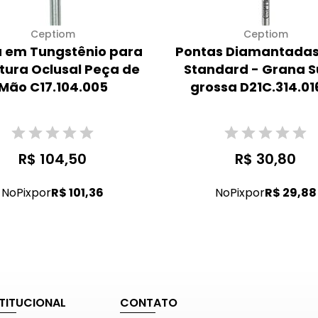
Ceptiom
Ceptiom
 em Tungstênio para
Pontas Diamantadas
ltura Oclusal Peça de
Standard - Grana S
Mão C17.104.005
grossa D21C.314.0
R$ 104,50
R$ 30,80
No
Pix
por
R$ 101,36
No
Pix
por
R$ 29,88
STITUCIONAL
CONTATO