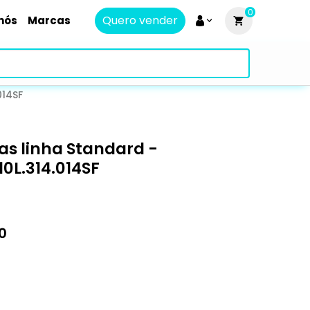
0
Quero vender
nós
Marcas
014SF
s linha Standard -
0L.314.014SF
0