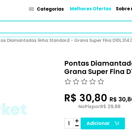
Melhores Ofertas
Sobre 
Categorias
as Diamantadas linha Standard - Grana Super Fina D10L.314.
Pontas Diamantada
Grana Super Fina D1
R$ 30,80
R$ 30,8
No
Pix
por
R$ 29,88
Adicionar