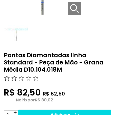
Pontas Diamantadas linha
Standard - Peça de Mão - Grana
Média D10.104.018M
R$ 82,50
R$ 82,50
No
Pix
por
R$ 80,02
Adicionar