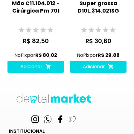
Mão C11.104.012 -
Super grossa
Cirúrgica Pm 701
D10L.314.021SG
R$ 82,50
R$ 30,80
No
Pix
por
R$ 80,02
No
Pix
por
R$ 29,88
Adicionar
Adicionar
INSTITUCIONAL