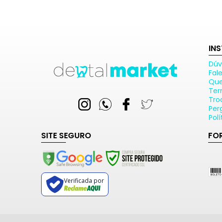
IN
Dúv
Fal
Qu
Ter
Tro
Per
Pol
SITE SEGURO
FO
Verificada por