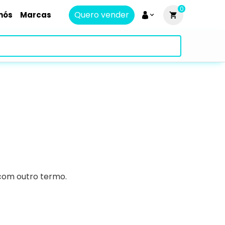
0
Quero vender
nós
Marcas
 com outro termo.