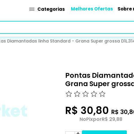
Melhores Ofertas
Sobre 
Categorias
tas Diamantadas linha Standard - Grana Super grossa D1L.31
Pontas Diamantada
Grana Super grossa
R$ 30,80
R$ 30,8
No
Pix
por
R$ 29,88