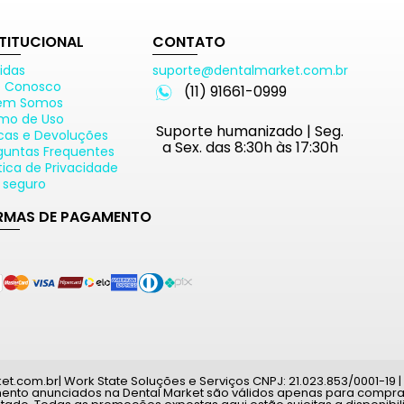
STITUCIONAL
CONTATO
idas
suporte@dentalmarket.com.br
e Conosco
(11) 91661-0999
em Somos
mo de Uso
Suporte humanizado | Seg.
cas e Devoluções
a Sex. das 8:30h às 17:30h
guntas Frequentes
ítica de Privacidade
e seguro
RMAS DE PAGAMENTO
com.br| Work State Soluções e Serviços CNPJ: 21.023.853/0001-19 | A
mento anunciados na Dental Market são válidos apenas para compras