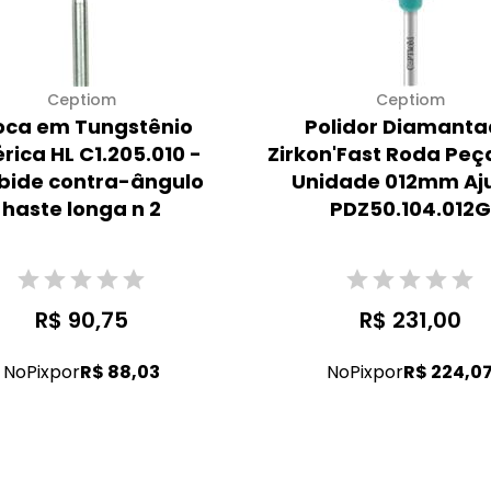
Ceptiom
Ceptiom
oca em Tungstênio
Polidor Diamant
érica HL C1.205.010 -
Zirkon'Fast Roda Peç
bide contra-ângulo
Unidade 012mm Aj
haste longa n 2
PDZ50.104.012G
R$ 90,75
R$ 231,00
No
Pix
por
R$ 88,03
No
Pix
por
R$ 224,0