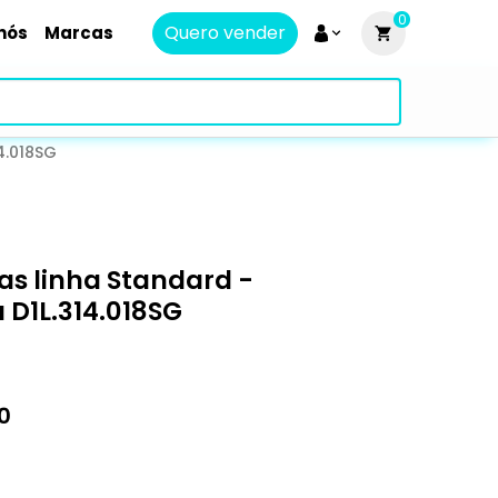
0
Quero vender
nós
Marcas
4.018SG
s linha Standard -
 D1L.314.018SG
0