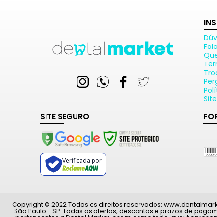
IN
Dúv
Fal
Qu
Ter
Tro
Per
Pol
Sit
SITE SEGURO
FO
Verificada por
Copyright © 2022 Todos os direitos reservados: www.dentalmarket.
São Paulo - SP. Todas as ofertas, descontos e prazos de paga