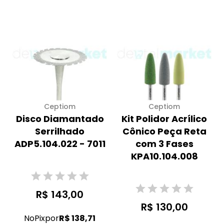
Ceptiom
Ceptiom
Disco Diamantado
Kit Polidor Acrílico
Serrilhado
Cônico Peça Reta
ADP5.104.022 - 7011
com 3 Fases
KPA10.104.008
R$ 143,00
R$ 130,00
No
Pix
por
R$ 138,71