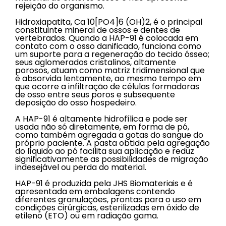
rejeição do organismo.
Hidroxiapatita, Ca 10[PO4]6 (OH)2, é o principal
constituinte mineral de ossos e dentes de
vertebrados. Quando a HAP-91 é colocada em
contato com o osso danificado, funciona como
um suporte para a regeneração do tecido ósseo;
seus aglomerados cristalinos, altamente
porosos, atuam como matriz tridimensional que
é absorvida lentamente, ao mesmo tempo em
que ocorre a infiltração de células formadoras
de osso entre seus poros e subsequente
deposição do osso hospedeiro.
A HAP-91 é altamente hidrofílica e pode ser
usada não só diretamente, em forma de pó,
como também agregada a gotas do sangue do
próprio paciente. A pasta obtida pela agregação
do líquido ao pó facilita sua aplicação e reduz
significativamente as possibilidades de migração
indesejável ou perda do material.
HAP-91 é produzida pela JHS Biomateriais e é
apresentada em embalagens contendo
diferentes granulações, prontas para o uso em
condições cirúrgicas, esterilizadas em óxido de
etileno (ETO) ou em radiação gama.