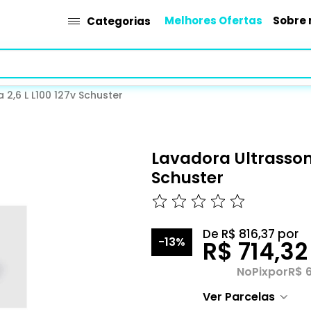
Melhores Ofertas
Sobre 
Categorias
 2,6 L L100 127v Schuster
Lavadora Ultrassoni
Schuster
De
R$ 816,37
por
-13%
R$ 714,3
No
Pix
por
R$ 
Ver Parcelas