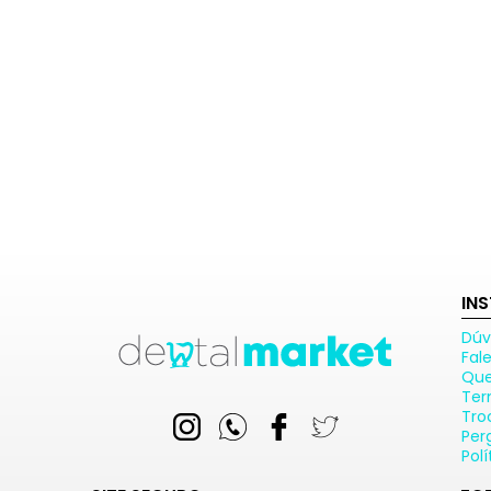
IN
Dúv
Fal
Qu
Ter
Tro
Per
Pol