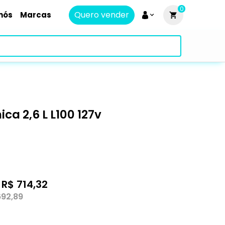
0
Quero vender
nós
Marcas
ca 2,6 L L100 127v
2
R$ 714,32
692,89