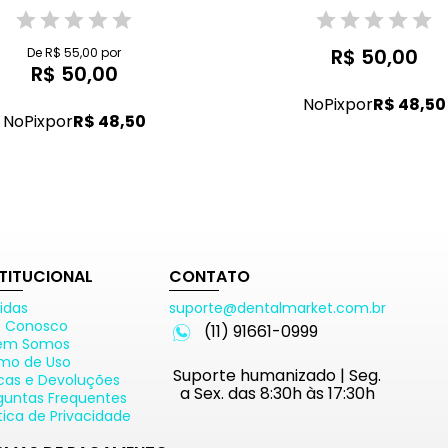
R$ 50,00
De R$ 55,00 por
R$ 50,00
No
Pix
por
R$ 48,50
No
Pix
por
R$ 48,50
STITUCIONAL
CONTATO
idas
suporte@dentalmarket.com.br
e Conosco
(11) 91661-0999
em Somos
mo de Uso
Suporte humanizado | Seg.
cas e Devoluções
a Sex. das 8:30h às 17:30h
guntas Frequentes
ítica de Privacidade