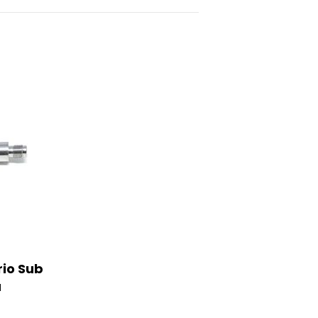
rio Sub
a