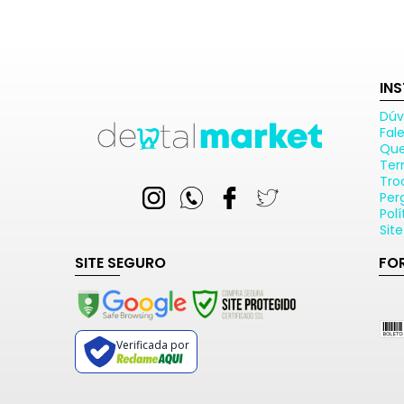
IN
Dúv
Fal
Qu
Ter
Tro
Per
Pol
Sit
SITE SEGURO
FO
Verificada por