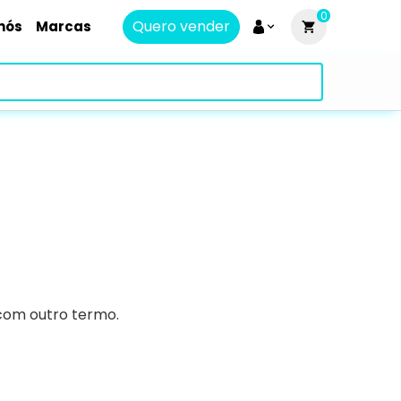
0
Quero vender
nós
Marcas
 com outro termo.