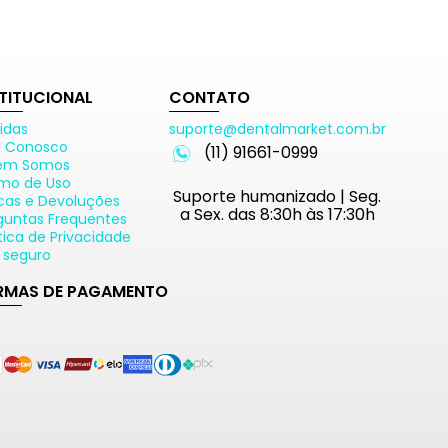
STITUCIONAL
CONTATO
idas
suporte@dentalmarket.com.br
e Conosco
(11) 91661-0999
em Somos
mo de Uso
Suporte humanizado | Seg.
cas e Devoluções
a Sex. das 8:30h às 17:30h
guntas Frequentes
ítica de Privacidade
e seguro
RMAS DE PAGAMENTO