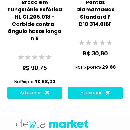
Broca em
Pontas
Tungstênio Esférica
Diamantadas
HL C1.205.018 -
Standard F
Carbide contra-
D10.314.016F
ângulo haste longa
n 6
R$ 30,80
R$ 90,75
No
Pix
por
R$ 29,88
No
Pix
por
R$ 88,03
Adicionar
Adicionar