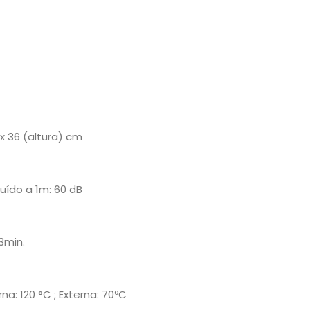
 36 (altura) cm
uído a 1m: 60 dB
3min.
na: 120 °C ; Externa: 70ºC