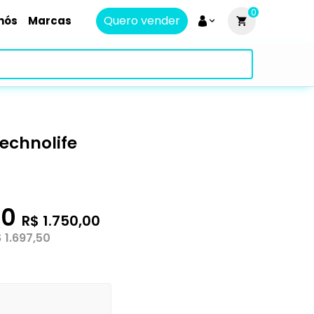
0
Quero vender
nós
Marcas
Technolife
00
R$ 1.750,00
 1.697,50