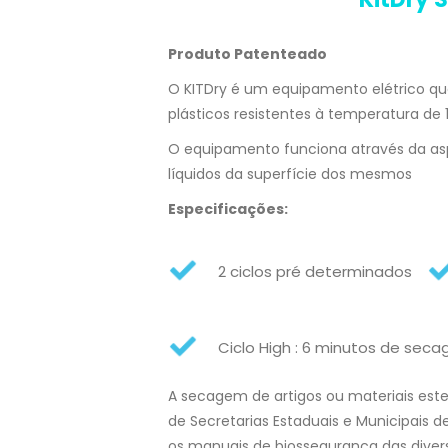
Produto Patenteado
O KITDry é um equipamento elétrico qu
plásticos resistentes à temperatura de 1
O equipamento funciona através da as
líquidos da superfície dos mesmos
Especi­ficações:
2 ciclos pré determinados
Ciclo High : 6 minutos de sec
A secagem de artigos ou materiais este
de Secretarias Estaduais e Municipais
os manuais de biossegurança das diver