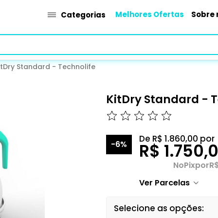
Melhores Ofertas
Sobre 
Categorias
itDry Standard - Technolife
KitDry Standard - 
De
R$ 1.860,00
por
-6%
R$ 1.750,
No
Pix
por
R$
Ver Parcelas
Selecione as opções: