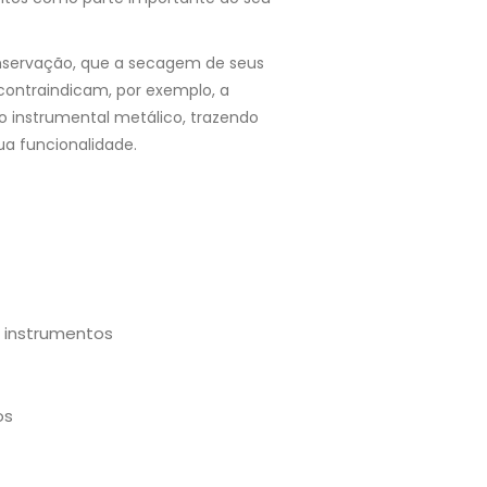
onservação, que a secagem de seus
contraindicam, por exemplo, a
o instrumental metálico, trazendo
ua funcionalidade.
s instrumentos
os