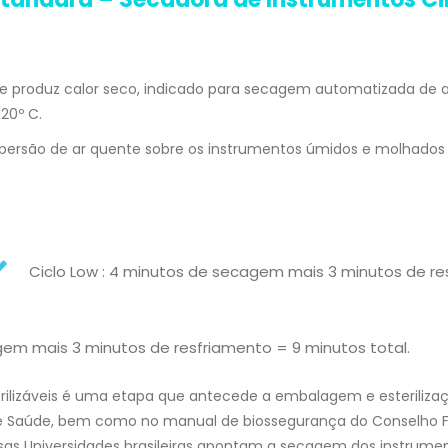
e produz calor seco, indicado para secagem automatizada de 
20º C.
persão de ar quente sobre os instrumentos úmidos e molhado
Ciclo Low : 4 minutos de secagem mais 3 minutos de re
agem mais 3 minutos de resfriamento = 9 minutos total.
rilizáveis é uma etapa que antecede a embalagem e esterilizaç
 de Saúde, bem como no manual de biossegurança do Conselho F
sas Universidades brasileiras apontam a secagem dos instrum