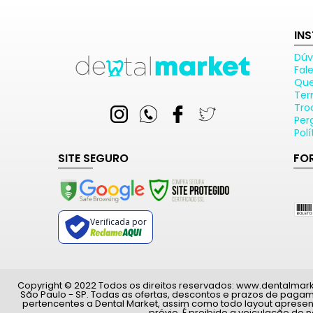
IN
Dúv
Fal
Qu
Ter
Tro
Per
Pol
SITE SEGURO
FO
Verificada por
Copyright © 2022 Todos os direitos reservados: www.dentalmarket.
São Paulo - SP. Todas as ofertas, descontos e prazos de paga
pertencentes a Dental Market, assim como todo layout apresen
prévio. É proibido a veiculação do 