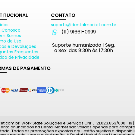
STITUCIONAL
CONTATO
idas
suporte@dentalmarket.com.br
e Conosco
(11) 91661-0999
em Somos
mo de Uso
Suporte humanizado | Seg.
cas e Devoluções
a Sex. das 8:30h às 17:30h
guntas Frequentes
ítica de Privacidade
RMAS DE PAGAMENTO
com.br| Work State Soluções e Serviços CNPJ: 21.023.853/0001-19 | A
mento anunciados na Dental Market são válidos apenas para compras
tado. Todas as promoções expostas aqui estão sujeitas a disponib
nosso material sem a autorização. A Dental Market é um Marketplace