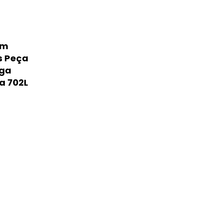
em
s Peça
nga
ca 702L