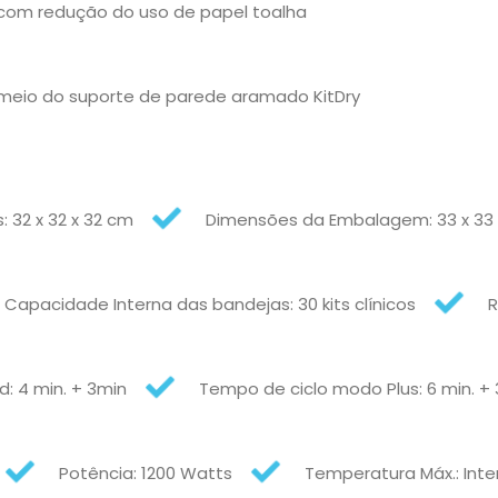
com redução do uso de papel toalha
meio do suporte de parede aramado KitDry
 32 x 32 x 32 cm
Dimensões da Embalagem: 33 x 33 x
Capacidade Interna das bandejas: 30 kits clínicos
R
: 4 min. + 3min
Tempo de ciclo modo Plus: 6 min. + 
Potência: 1200 Watts
Temperatura Máx.: Inter