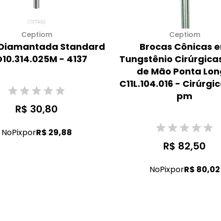
Ceptiom
Ceptiom
 Diamantada Standard
Brocas Cônicas 
D10.314.025M - 4137
Tungstênio Cirúrgica
de Mão Ponta Lo
C11L.104.016 - Cirúrgi
pm
R$ 30,80
No
Pix
por
R$ 29,88
R$ 82,50
No
Pix
por
R$ 80,02