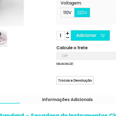
Voltagem:
110V
220V
Adicionar
Calcule o frete
Não sei meu CEP
Trocas e Devolução
Informações Adicionais
Standard – Secadora de Instrumentos Ci