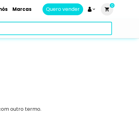
0
Quero vender
nós
Marcas
 com outro termo.