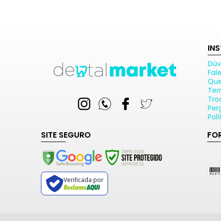
IN
Dúv
Fal
Qu
Ter
Tro
Per
Pol
SITE SEGURO
FO
Verificada por