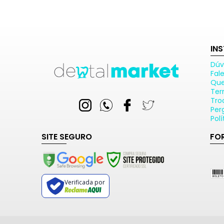
IN
Dúv
Fal
Qu
Ter
Tro
Per
Pol
SITE SEGURO
FO
Verificada por