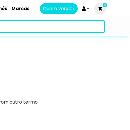
0
Quero vender
nós
Marcas
 com outro termo.