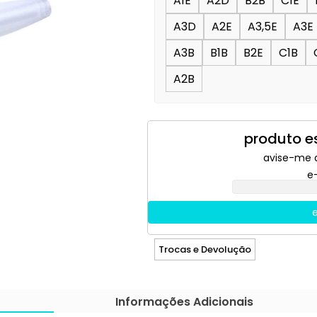
A1E
A2D
B2B
C1E
A3D
A2E
A3,5E
A3E
A3B
B1B
B2E
C1B
A2B
produto e
avise-me 
e
e
Trocas e Devolução
Informações Adicionais