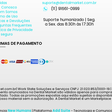
idas
suporte@dentalmarket.com.br
e Conosco
(11) 91661-0999
em Somos
mo de Uso
Suporte humanizado | Seg.
cas e Devoluções
a Sex. das 8:30h às 17:30h
guntas Frequentes
ítica de Privacidade
e seguro
RMAS DE PAGAMENTO
com.br| Work State Soluções e Serviços CNPJ: 21.023.853/0001-19 | A
mento anunciados na Dental Market são válidos apenas para compras
tado. Todas as promoções expostas aqui estão sujeitas a disponib
nosso material sem a autorização. A Dental Market é um Marketplace
New Humans
Add Suite
ência
| Plataforma
- Tecnologia e Comunica