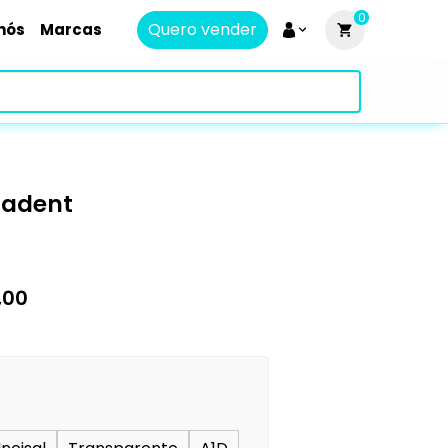
0
Quero vender
nós
Marcas
radent
,00