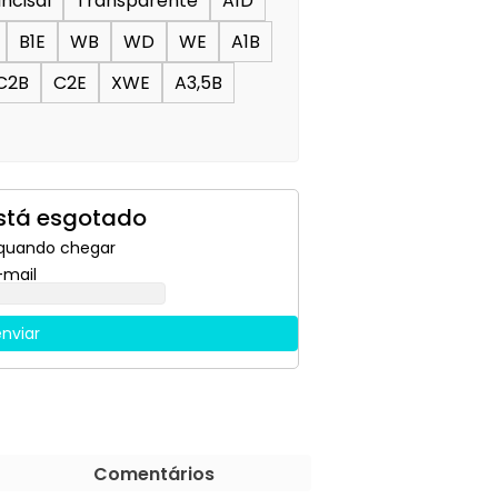
Incisal
Transparente
A1D
B1E
WB
WD
WE
A1B
C2B
C2E
XWE
A3,5B
stá esgotado
quando chegar
-mail
nviar
Comentários