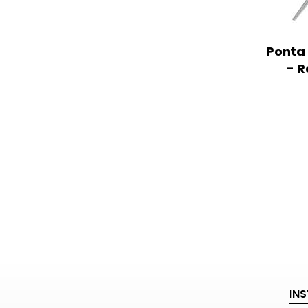
Ponta 
- R
IN