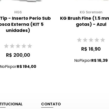
HGS
KG Sorensen
Tip - Inserto Perio Sub
KG Brush Fine (1.5 mm
osca Externa (KIT 5
gotas) - Azul
unidades)
R$ 16,90
R$ 200,00
No
Pix
por
R$ 16,39
No
Pix
por
R$ 194,00
STITUCIONAL
CONTATO