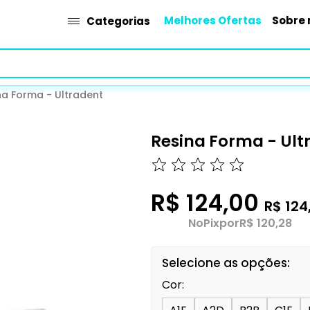
Melhores Ofertas
Sobre 
Categorias
na Forma - Ultradent
Resina Forma - Ult
R$ 124,00
R$ 124
No
Pix
por
R$ 120,28
Selecione as opções:
Cor: