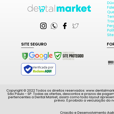
Dúv
Fal
Qu
Ter
Tro
Per
Pol
Sit
SITE SEGURO
FO
Verificada por
Copyright © 2022 Todos os direitos reservados: www.dentalmarket.
São Paulo - SP. Todas as ofertas, descontos e prazos de paga
pertencentes a Dental Market, assim como todo layout apresen
prévio. É proibido a veiculação do 
Criação e Desenvolvimento Ag