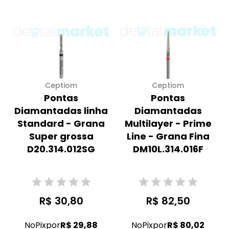
Ceptiom
Ceptiom
Pontas
Pontas
Diamantadas linha
Diamantadas
Standard - Grana
Multilayer - Prime
Super grossa
Line - Grana Fina
D20.314.012SG
DM10L.314.016F
R$ 30,80
R$ 82,50
No
Pix
por
R$ 29,88
No
Pix
por
R$ 80,02