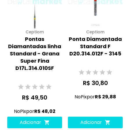
Ceptiom
Ceptiom
Pontas
Ponta Diamantada
Diamantadas linha
Standard F
Standard - Grana
D20.314.012F - 3145
Super Fina
D17L.314.010SF
R$ 30,80
R$ 49,50
No
Pix
por
R$ 29,88
No
Pix
por
R$ 48,02
Adicionar
Adicionar