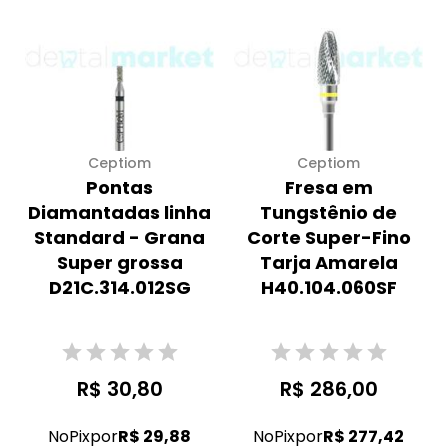
Ceptiom
Ceptiom
Pontas
Fresa em
Diamantadas linha
Tungstênio de
Standard - Grana
Corte Super-Fino
Super grossa
Tarja Amarela
D21C.314.012SG
H40.104.060SF
R$ 30,80
R$ 286,00
No
Pix
por
R$ 29,88
No
Pix
por
R$ 277,42