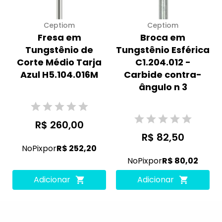
Ceptiom
Ceptiom
Fresa em
Broca em
Tungstênio de
Tungstênio Esférica
Corte Médio Tarja
C1.204.012 -
Azul H5.104.016M
Carbide contra-
ângulo n 3
R$ 260,00
R$ 82,50
No
Pix
por
R$ 252,20
No
Pix
por
R$ 80,02
Adicionar
Adicionar