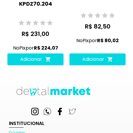
KPDZ70.204
R$ 82,50
R$ 231,00
No
Pix
por
R$ 80,02
No
Pix
por
R$ 224,07
Adicionar
Adicionar
INSTITUCIONAL
Dúvidas