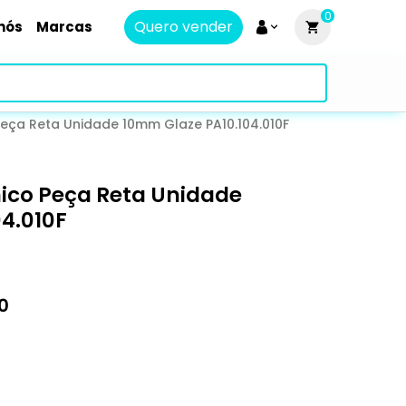
0
Quero vender
nós
Marcas
 Peça Reta Unidade 10mm Glaze PA10.104.010F
nico Peça Reta Unidade
4.010F
0