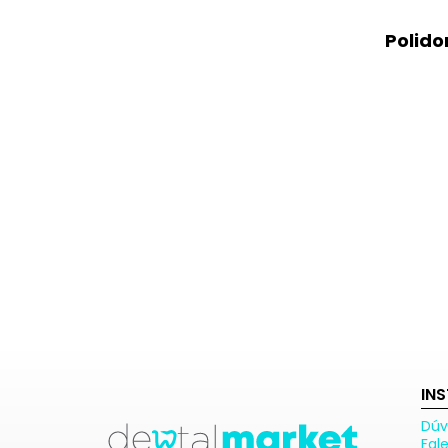
Polido
IN
Dúv
Fal