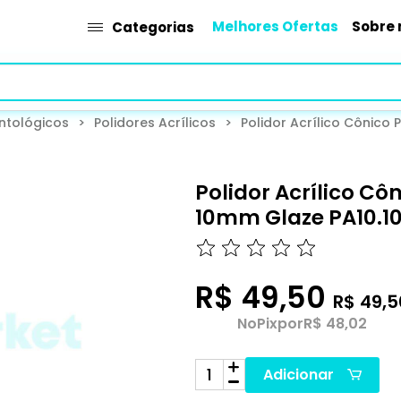
Melhores Ofertas
Sobre 
Categorias
ntológicos
>
Polidores Acrílicos
>
Polidor Acrílico Cônico
Polidor Acrílico Cô
10mm Glaze PA10.10
R$ 49,50
R$ 49,5
No
Pix
por
R$ 48,02
Adicionar