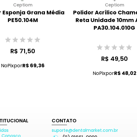
Ceptiom
Ceptiom
r Esponja Grana Média
Polidor Acrílico Cha
PE50.104M
Reta Unidade 10mm 
PA30.104.010G
R$ 71,50
R$ 49,50
No
Pix
por
R$ 69,36
No
Pix
por
R$ 48,02
STITUCIONAL
CONTATO
idas
suporte@dentalmarket.com.br
e Conosco