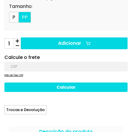
Tamanho:
P
PP
Adicionar
Calcule o frete
Não sei meu CEP
Trocas e Devolução
Descrição do produto