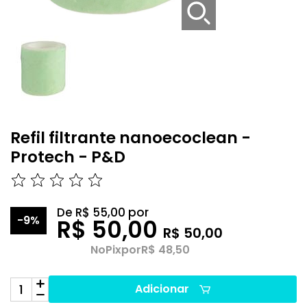
Refil filtrante nanoecoclean -
Protech - P&D
De
R$ 55,00
por
-9%
R$ 50,00
R$ 50,00
No
Pix
por
R$ 48,50
Adicionar