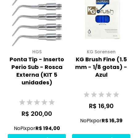
HGS
KG Sorensen
Ponta Tip - Inserto
KG Brush Fine (1.5
Perio Sub - Rosca
mm - 1/8 gotas) -
Externa (KIT 5
Azul
unidades)
R$ 16,90
R$ 200,00
No
Pix
por
R$ 16,39
No
Pix
por
R$ 194,00