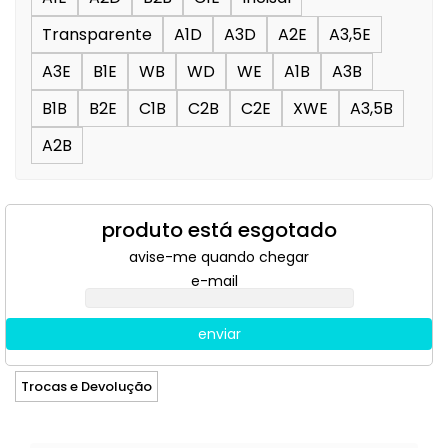
Transparente
A1D
A3D
A2E
A3,5E
A3E
B1E
WB
WD
WE
A1B
A3B
B1B
B2E
C1B
C2B
C2E
XWE
A3,5B
A2B
produto está esgotado
avise-me quando chegar
e-mail
enviar
Trocas e Devolução