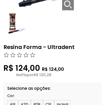
Resina Forma - Ultradent
R$ 124,00
R$ 124,00
No
Pix
por
R$ 120,28
Selecione as opções:
Cor:
A1E
A2D
B2B
C1E
Incisal