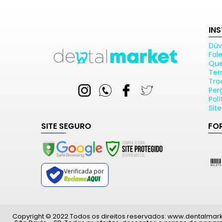
IN
Dúv
Fal
Qu
Ter
Tro
Per
Pol
Sit
SITE SEGURO
FO
Verificada por
Copyright © 2022 Todos os direitos reservados: www.dentalmarket.