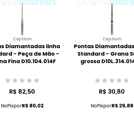
Ceptiom
Ceptiom
s Diamantadas linha
Pontas Diamantadas
dard - Peça de Mão -
Standard - Grana S
na Fina D10.104.014F
grossa D10L.314.0
R$ 82,50
R$ 30,80
No
Pix
por
R$ 80,02
No
Pix
por
R$ 29,88