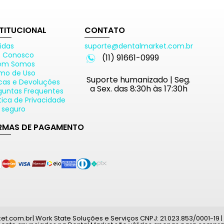
STITUCIONAL
CONTATO
idas
suporte@dentalmarket.com.br
e Conosco
(11) 91661-0999
em Somos
mo de Uso
Suporte humanizado | Seg.
cas e Devoluções
a Sex. das 8:30h às 17:30h
guntas Frequentes
ítica de Privacidade
e seguro
RMAS DE PAGAMENTO
com.br| Work State Soluções e Serviços CNPJ: 21.023.853/0001-19 | A