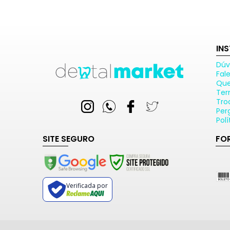
IN
Dúv
Fal
Qu
Ter
Tro
Per
Pol
SITE SEGURO
FO
Verificada por