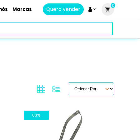
0
Quero vender
nós
Marcas
63%