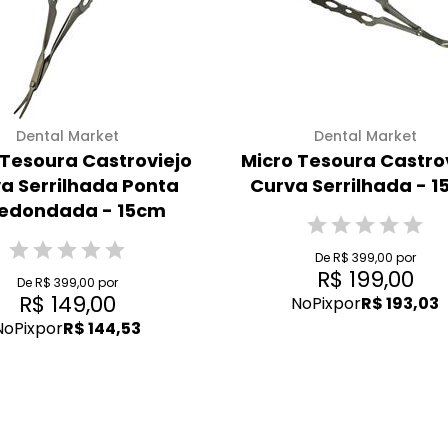
Dental Market
Dental Market
 Tesoura Castroviejo
Micro Tesoura Castro
a Serrilhada Ponta
Curva Serrilhada - 
redondada - 15cm
De R$ 399,00 por
R$ 199,00
De R$ 399,00 por
R$ 149,00
No
Pix
por
R$ 193,03
No
Pix
por
R$ 144,53