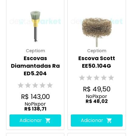
Ceptiom
Ceptiom
Escovas
Escova Scott
Diamantadas Ra
EE50.104G
ED5.204
R$ 49,50
R$ 143,00
No
Pix
por
R$ 48,02
No
Pix
por
R$ 138,71
Adicionar
Adicionar