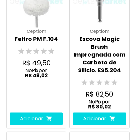
Ceptiom
Ceptiom
Feltro PM F.104
Escova Magic
Brush
Impregnada com
R$ 49,50
Carbeto de
Silicio. ES5.204
No
Pix
por
R$ 48,02
R$ 82,50
No
Pix
por
R$ 80,02
Adicionar
Adicionar