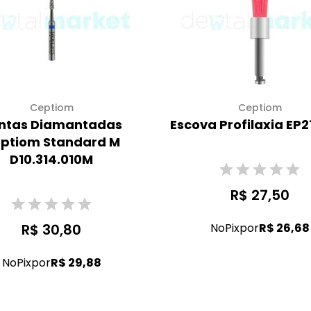
Ceptiom
Ceptiom
ntas Diamantadas
Escova Profilaxia EP2
ptiom Standard M
D10.314.010M
R$ 27,50
R$ 30,80
No
Pix
por
R$ 26,68
No
Pix
por
R$ 29,88