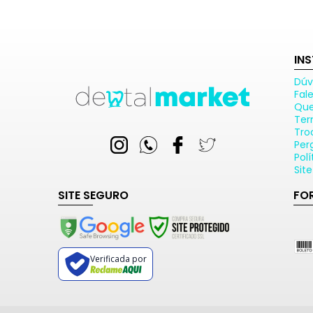
IN
Dúv
Fal
Qu
Ter
Tro
Per
Pol
Sit
SITE SEGURO
FO
Verificada por