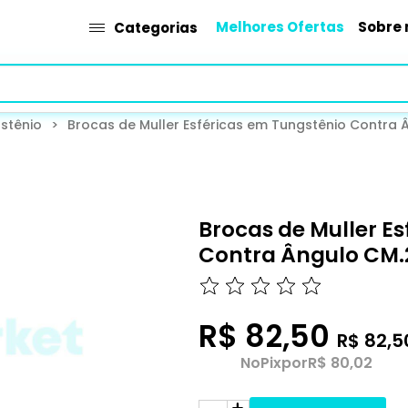
Melhores Ofertas
Sobre 
Categorias
stênio
>
Brocas de Muller Esféricas em Tungstênio Contra Â
Brocas de Muller E
Contra Ângulo CM.2
R$ 82,50
R$ 82,5
No
Pix
por
R$ 80,02