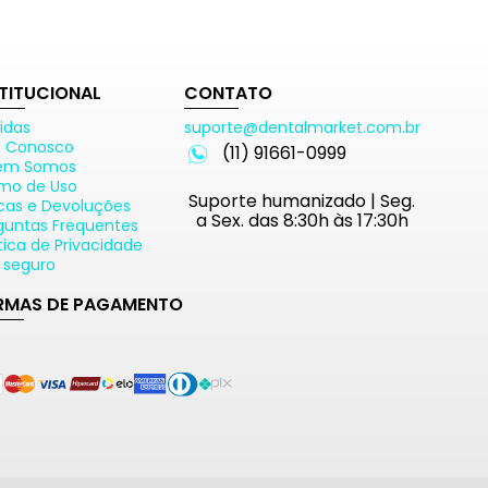
STITUCIONAL
CONTATO
idas
suporte@dentalmarket.com.br
e Conosco
(11) 91661-0999
em Somos
mo de Uso
Suporte humanizado | Seg.
cas e Devoluções
a Sex. das 8:30h às 17:30h
guntas Frequentes
ítica de Privacidade
e seguro
RMAS DE PAGAMENTO