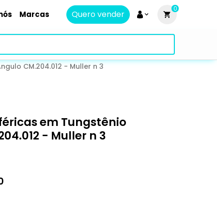
0
Quero vender
nós
Marcas
ngulo CM.204.012 - Muller n 3
sféricas em Tungstênio
04.012 - Muller n 3
0