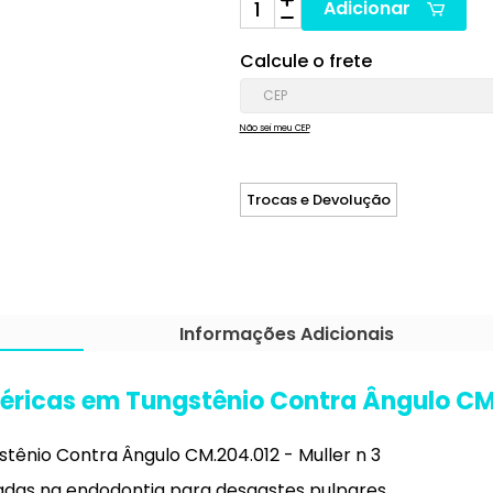
Adicionar
Calcule o frete
Não sei meu CEP
Trocas e Devolução
Informações Adicionais
féricas em Tungstênio Contra Ângulo CM.
stênio Contra Ângulo CM.204.012 - Muller n 3
zadas na endodontia para desgastes pulpares.