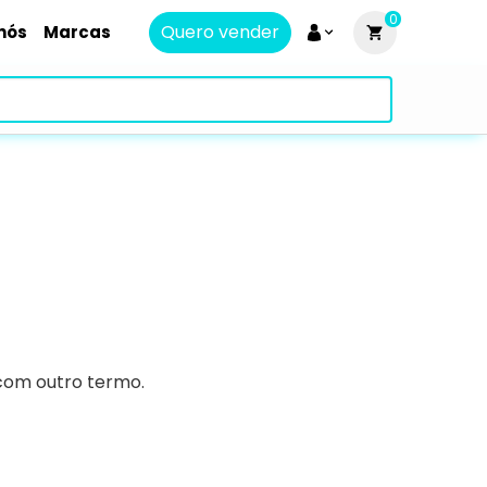
0
Quero vender
nós
Marcas
 com outro termo.