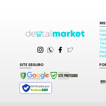
IN
Dúv
Fal
Qu
Ter
Tro
Per
Pol
SITE SEGURO
FO
Verificada por