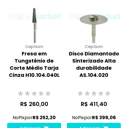
Ceptiom
Ceptiom
Fresa em
Disco Diamantado
Tungstênio de
Sinterizado Alta
Corte Médio Tarja
durabilidade
Cinza H10.104.040L
AS.104.020
R$ 260,00
R$ 411,40
No
Pix
por
R$ 252,20
No
Pix
por
R$ 399,06