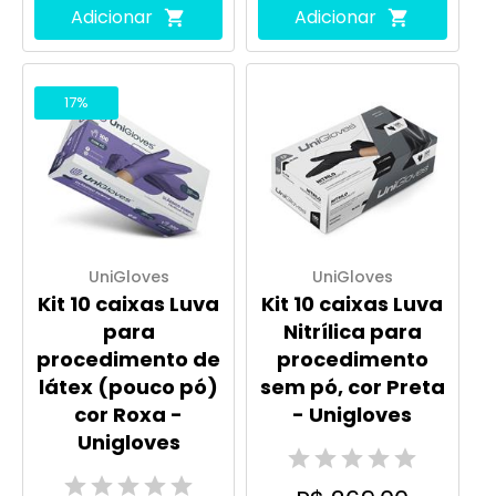
Adicionar
Adicionar
17%
UniGloves
UniGloves
Kit 10 caixas Luva
Kit 10 caixas Luva
para
Nitrílica para
procedimento de
procedimento
látex (pouco pó)
sem pó, cor Preta
cor Roxa -
- Unigloves
Unigloves