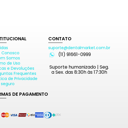
STITUCIONAL
CONTATO
idas
suporte@dentalmarket.com.br
e Conosco
(11) 91661-0999
em Somos
mo de Uso
Suporte humanizado | Seg.
cas e Devoluções
a Sex. das 8:30h às 17:30h
guntas Frequentes
ítica de Privacidade
e seguro
RMAS DE PAGAMENTO