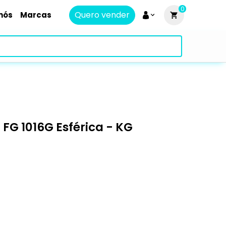
0
Quero vender
nós
Marcas
G 1016G Esférica - KG