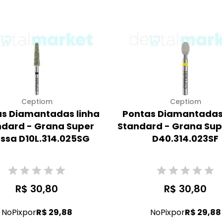
Ceptiom
Ceptiom
s Diamantadas linha
Pontas Diamantadas
ndard - Grana Super
Standard - Grana Sup
ssa D10L.314.025SG
D40.314.023SF
R$ 30,80
R$ 30,80
No
Pix
por
R$ 29,88
No
Pix
por
R$ 29,88