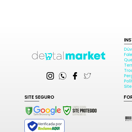
IN
Dúv
Fal
Qu
Ter
Tro
Per
Pol
Sit
SITE SEGURO
FO
Verificada por