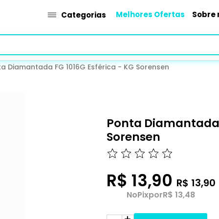
Melhores Ofertas
Sobre 
Categorias
ta Diamantada FG 1016G Esférica - KG Sorensen
Ponta Diamantada F
Sorensen
R$ 13,90
R$ 13,90
No
Pix
por
R$ 13,48