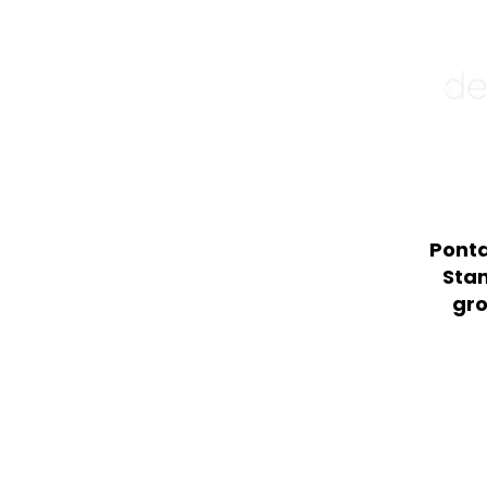
Ponta
Sta
gro