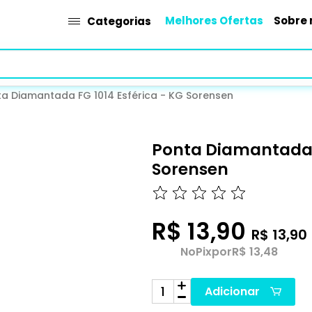
Melhores Ofertas
Sobre 
Categorias
ta Diamantada FG 1014 Esférica - KG Sorensen
Ponta Diamantada F
Sorensen
R$ 13,90
R$ 13,90
No
Pix
por
R$ 13,48
Adicionar