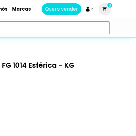
0
Quero vender
nós
Marcas
G 1014 Esférica - KG