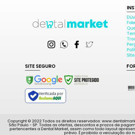
IN
Dúv
Fal
Qu
Ter
Tro
Per
Pol
Sit
SITE SEGURO
FO
Verificada por
Copyright © 2022 Todos os direitos reservados: www.dentalmarket.
São Paulo - SP. Todas as ofertas, descontos e prazos de paga
pertencentes a Dental Market, assim como todo layout apresen
prévio. É proibido a veiculação do 