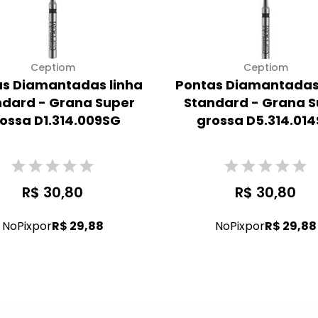
Ceptiom
Ceptiom
s Diamantadas linha
Pontas Diamantadas
ndard - Grana Super
Standard - Grana S
ossa D1.314.009SG
grossa D5.314.01
R$ 30,80
R$ 30,80
No
Pix
por
R$ 29,88
No
Pix
por
R$ 29,88