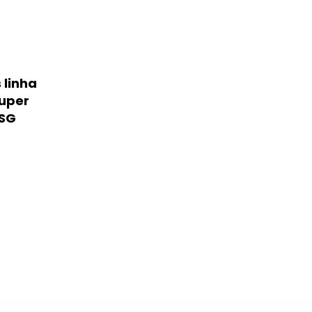
 linha
uper
4SG