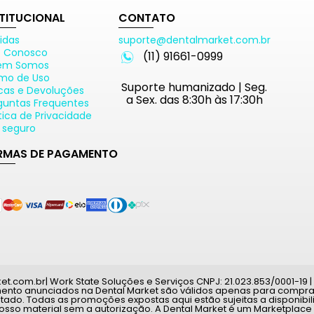
STITUCIONAL
CONTATO
idas
suporte@dentalmarket.com.br
e Conosco
(11) 91661-0999
em Somos
mo de Uso
Suporte humanizado | Seg.
cas e Devoluções
a Sex. das 8:30h às 17:30h
guntas Frequentes
ítica de Privacidade
e seguro
RMAS DE PAGAMENTO
com.br| Work State Soluções e Serviços CNPJ: 21.023.853/0001-19 | A
mento anunciados na Dental Market são válidos apenas para compras
tado. Todas as promoções expostas aqui estão sujeitas a disponib
nosso material sem a autorização. A Dental Market é um Marketplace