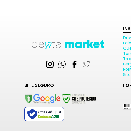
IN
Dúv
Fal
Qu
Ter
Tro
Per
Pol
Sit
SITE SEGURO
FO
Verificada por