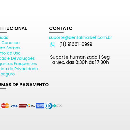
STITUCIONAL
CONTATO
idas
suporte@dentalmarket.com.br
e Conosco
(11) 91661-0999
em Somos
mo de Uso
Suporte humanizado | Seg.
cas e Devoluções
a Sex. das 8:30h às 17:30h
guntas Frequentes
ítica de Privacidade
e seguro
RMAS DE PAGAMENTO