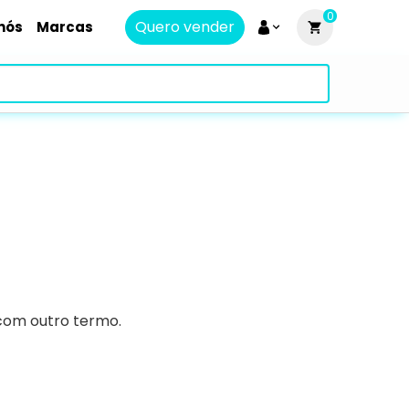
0
Quero vender
nós
Marcas
 com outro termo.